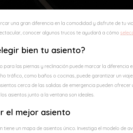
rcar una gran diferencia en la comodidad y disfrute de tu vi
espectacular, conocer algunos trucos te ayudará a cómo
selec
legir bien tu asiento?
 para las piernas y reclinación puede marcar la diferencia e
o tráfico, como baños o cocinas, puede garantizar un viaje
sientos cerca de las salidas de emergencia pueden ofrecer
 los asientos junto a la ventana son ideales.
r el mejor asiento
 tiene un mapa de asientos único. Investiga el modelo de avi