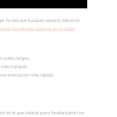
aje. Ya sea que busques espacio adicional
cionar los mejores asientos en un avión
.
n vuelos largos.
 más tranquilo.
 una evacuación más rápida.
ón en el que volarás para familiarizarte con