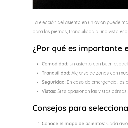
La elección del asiento en un avión puede ma
para las piernas, tranquilidad o una vista 
¿Por qué es importante e
Comodidad:
Un asiento con buen espacio
Tranquilidad:
Alejarse de zonas con much
Seguridad:
En caso de emergencia, los a
Vistas:
Si te apasionan las vistas aéreas,
Consejos para selecciona
Conoce el mapa de asientos:
Cada avión