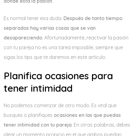
dónde está la pasión
.
Es normal tener esa duda.
Después de tanto tiempo
separados hay varias cosas que se van
desapareciendo
. Afortunadamente, reactivar la pasión
con tu pareja no es una tarea imposible, siempre que
sigas los tips que te daremos en este artículo.
Planifica ocasiones para
tener intimidad
No podemos comenzar de otro modo. Es vital que
busques o planifiques
ocasiones en las que puedas
tener intimidad con tu pareja
. En otras palabras, debes
idear un momento propicio en el que ambos puedan