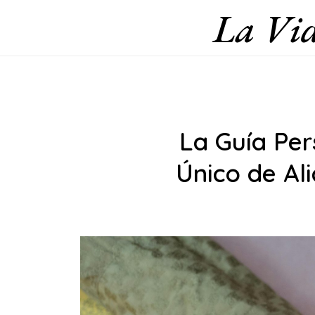
La Vid
Skip
to
content
La Guía Per
Único de Al