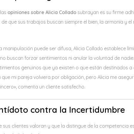
 las
opiniones sobre Alicia Collado
subrayan es su firme adhe
a de que sus trabajos buscan siempre el bien, la armonía y el 
la manipulación puede ser difusa, Alicia Collado establece lí
no buscan forzar sentimientos ni anular la voluntad de nadie
ntimientos genuinos que ya existen o que están destinados a e
 que mi pareja volviera por obligación, pero Alicia me asegu
 sincero», comenta un cliente satisfecho.
Antídoto contra la Incertidumbre
e sus clientes valoran y que la distingue de la competencia 