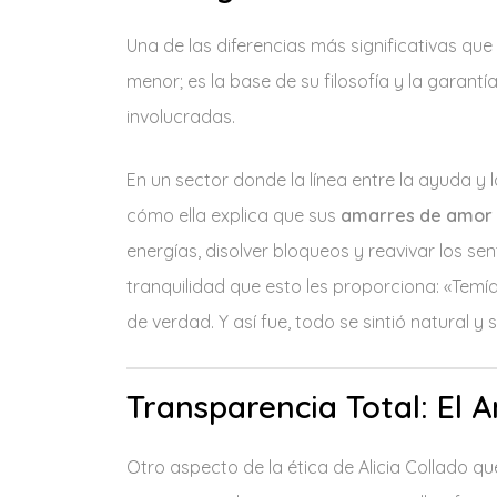
Una de las diferencias más significativas que
menor; es la base de su filosofía y la garantí
involucradas.
En un sector donde la línea entre la ayuda y 
cómo ella explica que sus
amarres de amor
energías, disolver bloqueos y reavivar los se
tranquilidad que esto les proporciona: «Temía
de verdad. Y así fue, todo se sintió natural y
Transparencia Total: El 
Otro aspecto de la ética de Alicia Collado qu