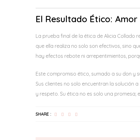
El Resultado Ético: Amor
La prueba final de la ética de Alicia Collado 
que ella realiza no solo son efectivos, sino 
hay efectos rebote ni arrepentimientos, porq
Este compromiso ético, sumado a su don y su 
Sus clientes no solo encuentran la solución 
y respeto. Su ética no es solo una promesa; e
SHARE :