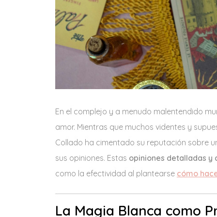
En el complejo y a menudo malentendido mundo
amor. Mientras que muchos videntes y supue
Collado ha cimentado su reputación sobre un 
sus opiniones. Estas
opiniones detalladas y
como la efectividad al plantearse
cómo hace
La Magia Blanca como Pr