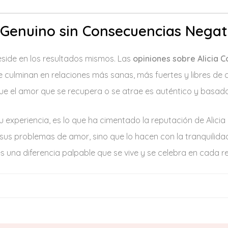
 Genuino sin Consecuencias Negat
reside en los resultados mismos. Las
opiniones sobre Alicia C
que culminan en relaciones más sanas, más fuertes y libres de
ue el amor que se recupera o se atrae es auténtico y basado
experiencia, es lo que ha cimentado la reputación de Alicia
a sus problemas de amor, sino que lo hacen con la tranquilid
s una diferencia palpable que se vive y se celebra en cada r