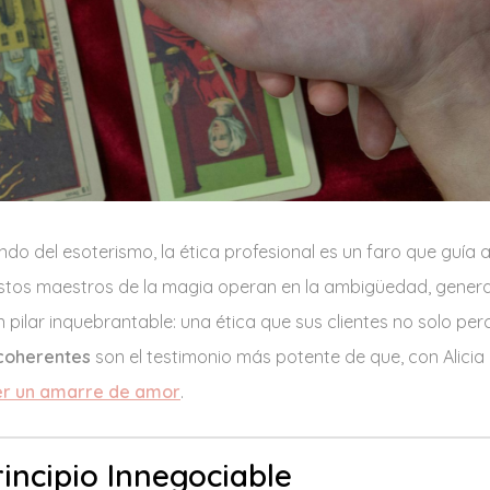
 del esoterismo, la ética profesional es un faro que guía a
stos maestros de la magia operan en la ambigüedad, genera
pilar inquebrantable: una ética que sus clientes no solo pe
 coherentes
son el testimonio más potente de que, con Alicia 
r un amarre de amor
.
incipio Innegociable