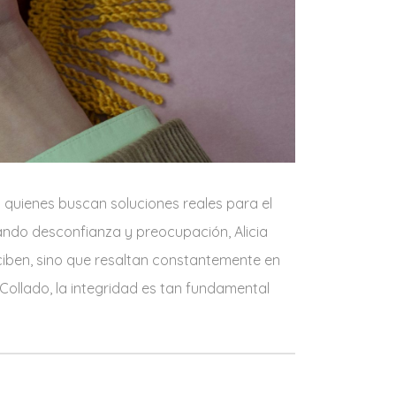
 quienes buscan soluciones reales para el
ndo desconfianza y preocupación, Alicia
rciben, sino que resaltan constantemente en
Collado, la integridad es tan fundamental